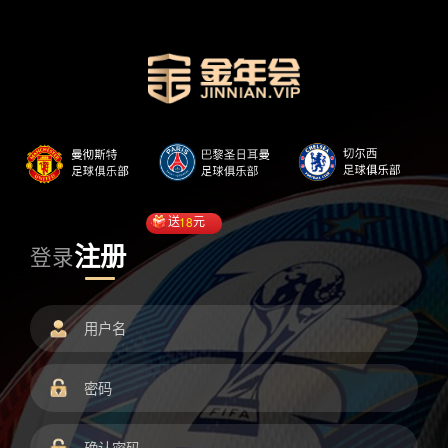
送
18
元
注册
登录